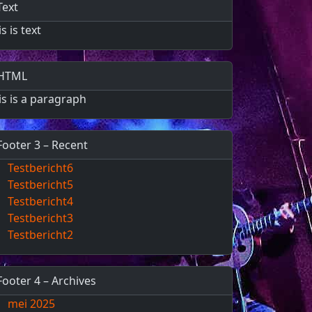
Text
s is text
HTML
is is a paragraph
Footer 3 – Recent
Testbericht6
Testbericht5
Testbericht4
Testbericht3
Testbericht2
Footer 4 – Archives
mei 2025