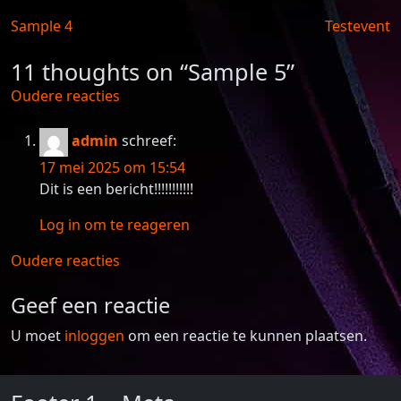
Berichtnavigatie
Sample 4
Testevent
11 thoughts on “
Sample 5
”
Reacties
Oudere reacties
navigatie
admin
schreef:
17 mei 2025 om 15:54
Dit is een bericht!!!!!!!!!!!
Log in om te reageren
Reacties
Oudere reacties
navigatie
Geef een reactie
U moet
inloggen
om een reactie te kunnen plaatsen.